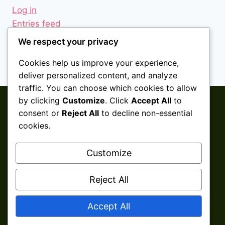
Log in
Entries feed
Comments feed
We respect your privacy
WordPress.org
Cookies help us improve your experience,
deliver personalized content, and analyze
traffic. You can choose which cookies to allow
by clicking
Customize
. Click
Accept All
to
consent or
Reject All
to decline non-essential
cookies.
Customize
Reject All
© 2026 Aini Salleh ǀ Shaklee Senawang ǀ
Accept All
Seremban ǀ Negeri Sembilan Develop By
Kita
Clicks Services