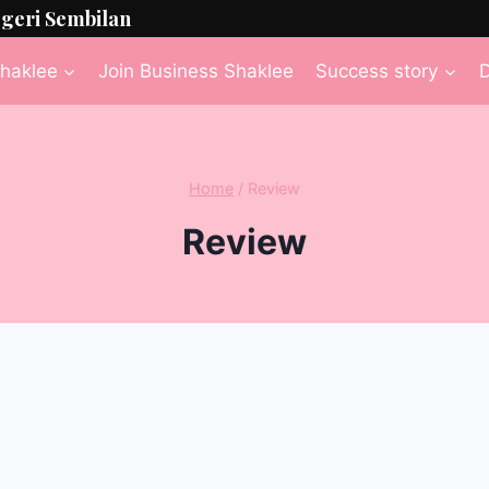
egeri Sembilan
haklee
Join Business Shaklee
Success story
D
Home
/
Review
Review