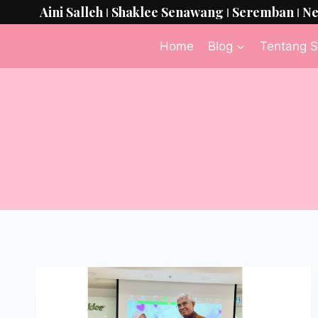
Aini Salleh ǀ Shaklee Senawang ǀ Seremban ǀ N
Home
Blog
Tentang S