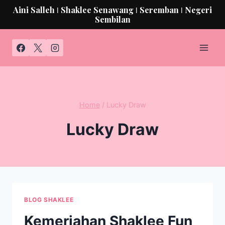
Aini Salleh ǀ Shaklee Senawang ǀ Seremban ǀ Negeri
Sembilan
Home
/
Lucky Draw
Lucky Draw
BLOG SHAKLEE
Kemeriahan Shaklee Fun