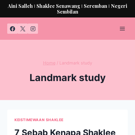
Aini Salleh ǀ Shaklee Senawang ǀ Seremban ǀ Negeri
Sembilan
Home
/
Landmark study
Landmark study
KEISTIMEWAAN SHAKLEE
7 Sebab Kenapa Shaklee